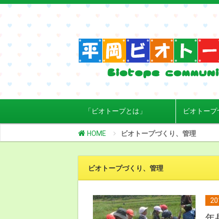
「ビオトープとは」
ビオトープ
HOME
ビオトープづくり、管理
ビオトープづくり、管理
20
年