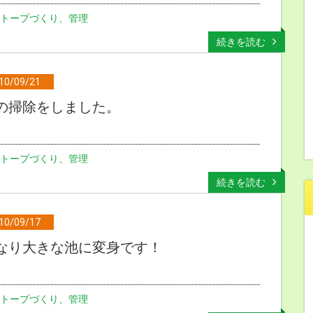
トープづくり、管理
続きを読む
10/09/21
の掃除をしました。
トープづくり、管理
続きを読む
10/09/17
なり大きな池に変身です！
トープづくり、管理