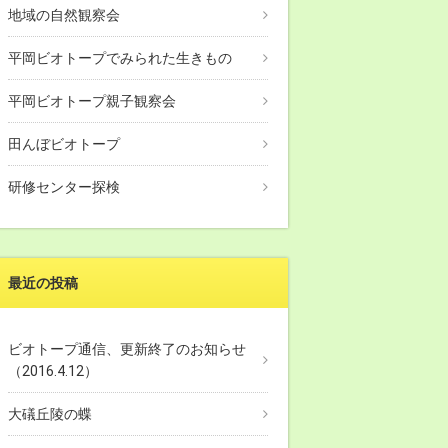
地域の自然観察会
平岡ビオトープでみられた生きもの
平岡ビオトープ親子観察会
田んぼビオトープ
研修センター探検
最近の投稿
ビオトープ通信、更新終了のお知らせ
（2016.4.12）
大礒丘陵の蝶