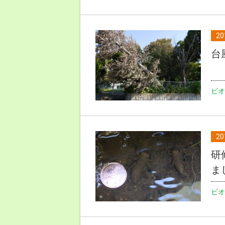
20
台
ビオ
20
研
ま
ビオ