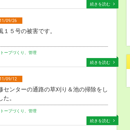
続きを読む
11/09/26
風１５号の被害です。
トープづくり、管理
続きを読む
11/09/12
修センターの通路の草刈り＆池の掃除をし
した。
トープづくり、管理
続きを読む