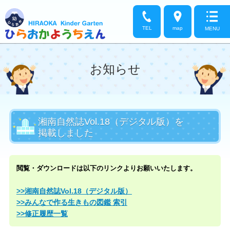
TEL
map
MENU
お知らせ
湘南自然誌Vol.18（デジタル版）を
掲載しました
閲覧・ダウンロードは以下のリンクよりお願いいたします。
>>湘南自然誌Vol.18（デジタル版）
>>みんなで作る生きもの図鑑 索引
>>修正履歴一覧