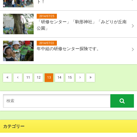
ト！
2014/07/25
「研修センター」「駒形神社」「みどりが丘南
公園」
2014/07/22
年中組の研修センター探険です。
11
12
13
14
15
カテゴリー