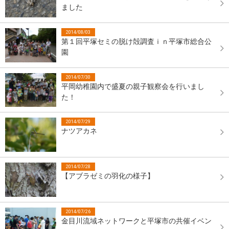
ました
2014/08/03
第１回平塚セミの脱け殻調査ｉｎ平塚市総合公
園
2014/07/30
平岡幼稚園内で盛夏の親子観察会を行いまし
た！
2014/07/29
ナツアカネ
2014/07/28
【アブラゼミの羽化の様子】
2014/07/26
金目川流域ネットワークと平塚市の共催イベン