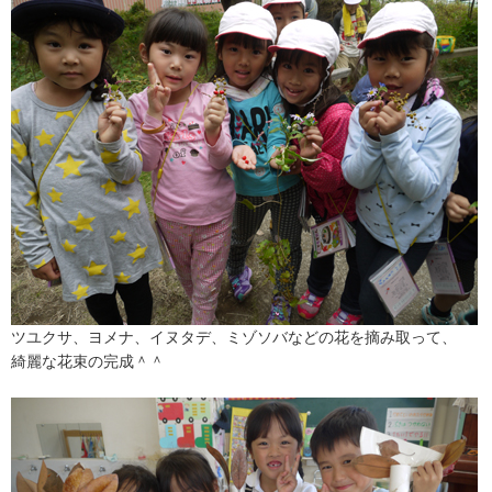
ツユクサ、ヨメナ、イヌタデ、ミゾソバなどの花を摘み取って、
綺麗な花束の完成＾＾