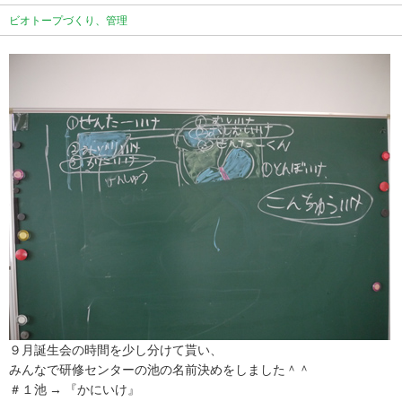
ビオトープづくり、管理
９月誕生会の時間を少し分けて貰い、
みんなで研修センターの池の名前決めをしました＾＾
＃１池 → 『かにいけ』